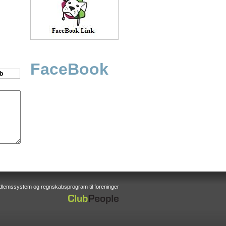
FaceBook
dlemssystem og regnskabsprogram til foreninger