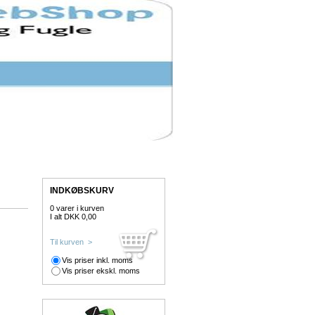
INDKØBSKURV
0 varer i kurven
I alt DKK 0,00
Til kurven >
Vis priser inkl. moms
Vis priser ekskl. moms