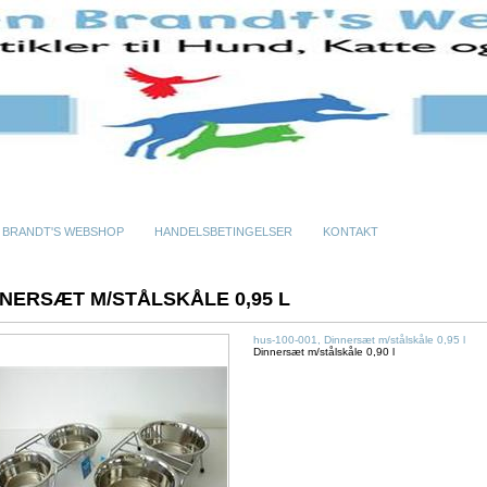
 BRANDT'S WEBSHOP
HANDELSBETINGELSER
KONTAKT
NNERSÆT M/STÅLSKÅLE 0,95 L
hus-100-001, Dinnersæt m/stålskåle 0,95 l
Dinnersæt m/stålskåle 0,90 l