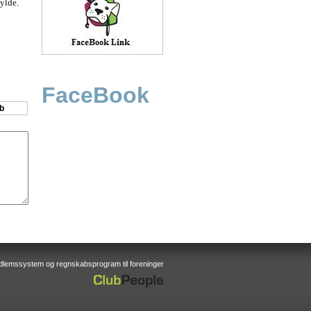
ylde.
FaceBook
dlemssystem og regnskabsprogram til foreninger