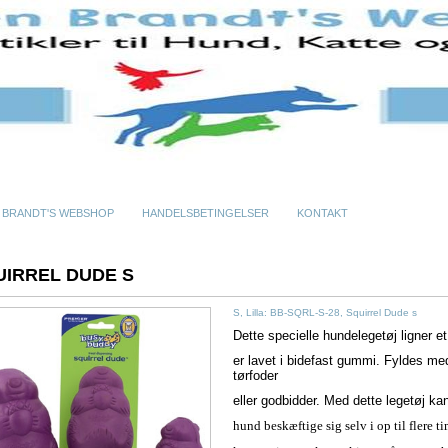
 BRANDT'S WEBSHOP
HANDELSBETINGELSER
KONTAKT
UIRREL DUDE S
S, Lilla: BB-SQRL-S-28, Squirrel Dude s
Dette specielle hundelegetøj ligner et
er lavet i bidefast gummi. Fyldes me
tørfoder
eller godbidder. Med dette legetøj ka
hund beskæftige sig selv i op til flere t