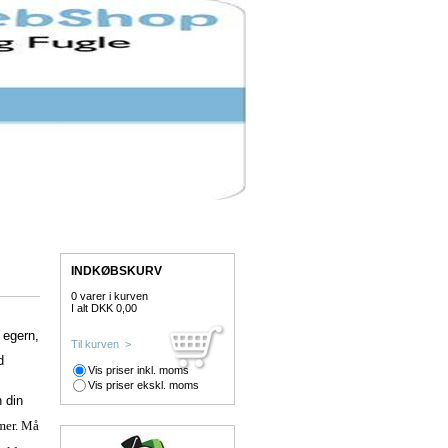
INDKØBSKURV
0 varer i kurven
I alt DKK 0,00
 egern,
Til kurven >
d
Vis priser inkl. moms
Vis priser ekskl. moms
n din
imer. Må