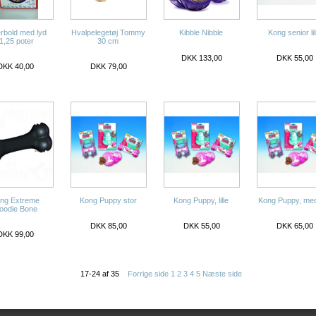
rbold med lyd
Hvalpelegetøj Tommy
Kibble Nibble
Kong senior lil
1,25 poter
30 cm
DKK 133,00
DKK 55,00
DKK 40,00
DKK 79,00
ng Extreme
Kong Puppy stor
Kong Puppy, lille
Kong Puppy, me
oodie Bone
DKK 85,00
DKK 55,00
DKK 65,00
DKK 99,00
17-24 af 35
Forrige side
1
2
3
4
5
Næste side