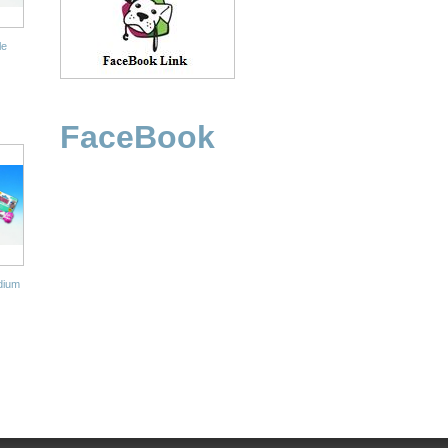
le
FaceBook
dium