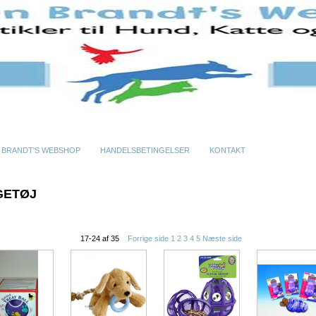
 BRANDT'S WEBSHOP
HANDELSBETINGELSER
KONTAKT
GETØJ
17-24 af 35
Forrige side
1
2
3
4
5
Næste side