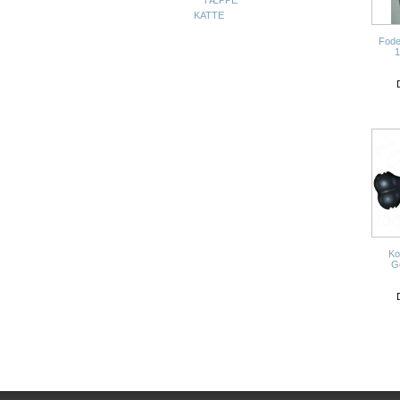
TÆPPE
KATTE
Fode
1
Ko
G