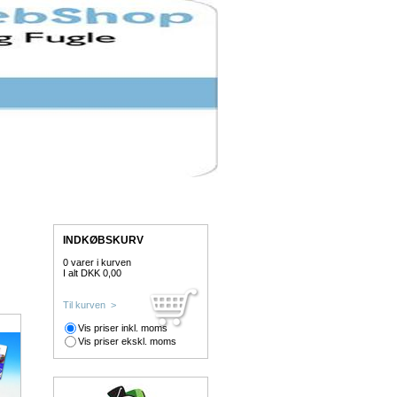
INDKØBSKURV
0 varer i kurven
I alt DKK 0,00
Til kurven >
Vis priser inkl. moms
Vis priser ekskl. moms