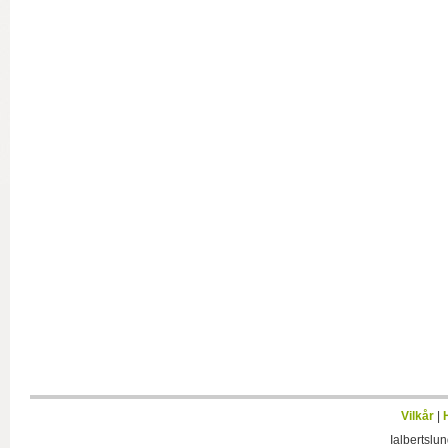
Vilkår
|
Ialbertslu