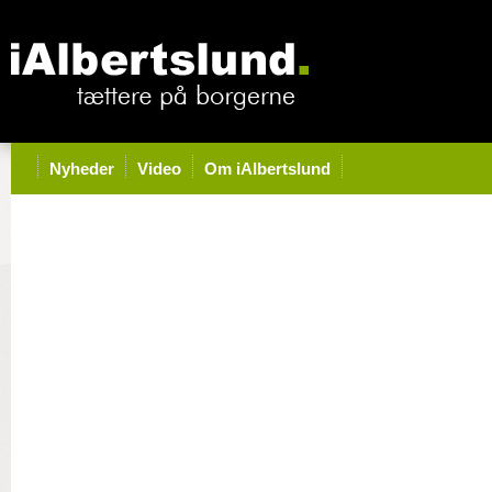
Nyheder
Video
Om iAlbertslund